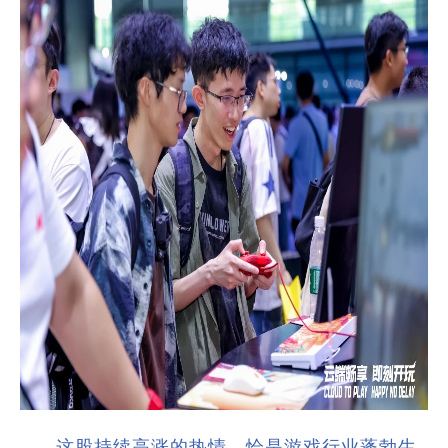
这股持续高涨的热情，恰是游戏行业蓬勃生