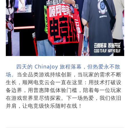
四天的 ChinaJoy 旅程落幕，但热爱永不散
场。
当全品类游戏持续创新，当玩家的需求不断
生长，顺网电竞云会一直在这里：用技术打破设
备边界，用普惠降低体验门槛，陪着每一位玩家
在游戏世界里尽情探索。下一场热爱，我们依旧
并肩，让电竞级快乐随时在线！