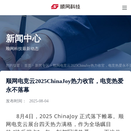
新闻中心
顺网科技最新动态
您的位置：
首页
>
新闻专区
>
顺网电竞云2025ChinaJoy热力收官，电竞热爱永不
顺网电竞云2025ChinaJoy热力收官，电竞热爱
永不落幕
发布时间：
2025-08-04
8月4日，2025 ChinaJoy 正式落下帷幕。顺
网电竞云展台四天热力满格，作为全场瞩目