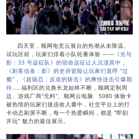
四天里，顺网电竞云展台的热潮从未降温。
试玩区前，玩家们排着小队轮番体验 ——
《光与
影：33 号远征队》的宿命远征让人沉浸其中，
《刺客信条：影》的史诗冒险让玩家们直呼 “过
瘾”，《超级忍：反攻的斩击》的爽快连击引爆期
待……
福利区的兑换长龙始终不断，顺网定制周
边、游戏厂商“无料”、顺网
云电脑
5080 体验卡
被热情的玩家们接连收入囊中，社交平台上的打
卡动态刷屏不断，每一个热爱瞬间，都是 “即刻
开玩” 魅力的最佳展示。