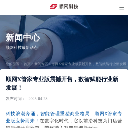
新闻中心
顺网科技最新动态
您的位置：
首页
>
新闻专区
>
顺网X管家专业版震撼开售，数智赋能行业新发展
顺网X管家专业版震撼开售，数智赋能行业新
发展！
发布时间：
2025-04-23
科技浪潮奔涌，智能管理重塑商业格局，顺网X管家专
业版应势而来！
在数字化时代，它以前沿科技为门店营
销管理开启新篇，带你踏入智能管理新纪元。