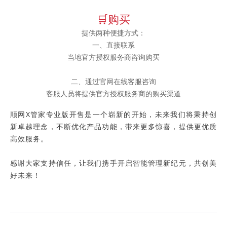
🛒购买
提供两种
便捷方式：
一、直接联系
当地官方授权服务商
咨询购买
二、通过
官网在线客服
咨询
客服人员将提供官方授权服务商的购买渠道
顺网X管家专业版开售是一个崭新的开始，未来我们将秉持创
新卓越理念，不断优化产品功能，带来更多惊喜，提供更优质
高效服务。
感谢大家支持信任，让我们携手开启智能管理新纪元，共创美
好未来！