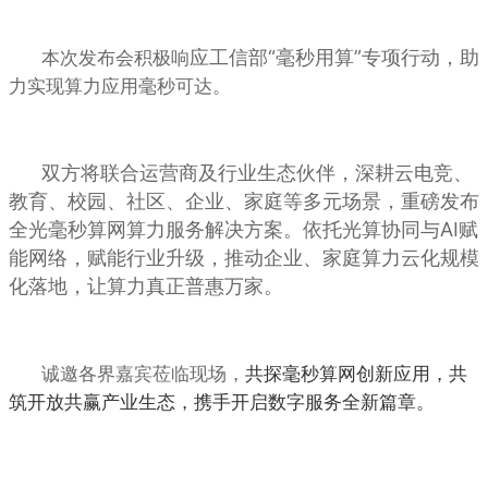
应工信部“
”专项行动，助
本次发布会积极响
毫秒用算
力实现算力应用毫秒可达。
双方将联合运营商及行业生态伙伴，深耕云电竞、
教育、校园、社区、企业、家庭等多元场景，重磅发布
全光毫秒算网算力服务解决方案。依托光算协同与AI赋
能网络，赋能行业升级，推动企业、家庭算力云化规模
化落地，让算力真正普惠万家。
诚邀各界嘉宾莅临现场，
共探毫秒算网创新应用，共
筑开放共赢产业生态，携手开启数字服务全新篇章。