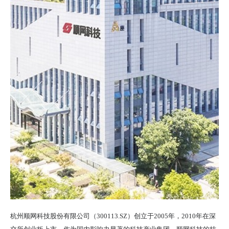
杭州顺网科技股份有限公司（300113.SZ）创立于2005年，2010年在深