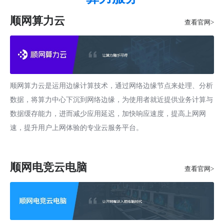
顺网算力云
查看官网>
顺网算力云是运用边缘计算技术，通过网络边缘节点来处理、分析
数据，将算力中心下沉到网络边缘，为使用者就近提供业务计算与
数据缓存能力，进而减少应用延迟，加快响应速度，提高上网网
速，提升用户上网体验的专业云服务平台。
顺网电竞云电脑
查看官网>