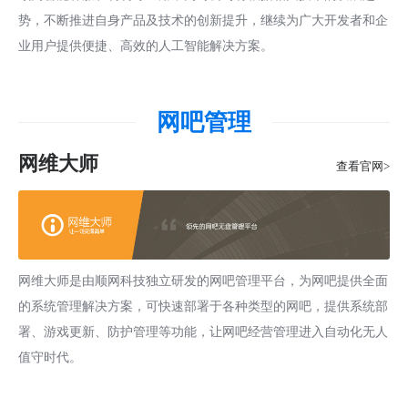
势，不断推进自身产品及技术的创新提升，继续为广大开发者和企
业用户提供便捷、高效的人工智能解决方案。
网吧管理
网维大师
查看官网>
网维大师是由顺网科技独立研发的网吧管理平台，为网吧提供全面
的系统管理解决方案，可快速部署于各种类型的网吧，提供系统部
署、游戏更新、防护管理等功能，让网吧经营管理进入自动化无人
值守时代。