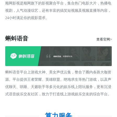
顺网影视是顺网旗下的影视聚合平台，集合热门电影大片，热播电
视剧，人气动漫综艺，还有丰富的搞笑短视频及视频直播等内容，
24小时满足你的观影需求。
蝌蚪语音
查看官网>
蝌蚪语音平台上游戏大神、美女声优云集，整合了圈内各路大咖资
源。平台提供王者荣耀、英雄联盟、绝地求生等热门游戏，以及声
优聊天、哄睡、天籁歌手等多元化的娱乐线上陪玩服务，更有沉浸
式语音娱乐交友社区，致力于打造线上游戏娱乐交友的综合平台。
算力服务