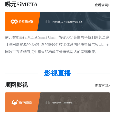
瞬元SiMETA
查看官网>
瞬元智能链(SiMETA Smart Chain, 简称SSC)是顺网科技利用其边缘
计算网络资源的优势打造的联盟链技术体系的区块链底层项目。全
国数百万终端节点生态天然构成了分布式网络的基础框架。
影视直播
顺网影视
查看官网>