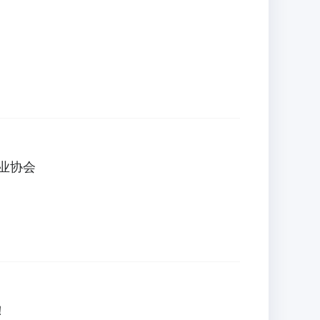
图
业协会
！