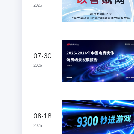
2026
07-30
2026
08-18
2025