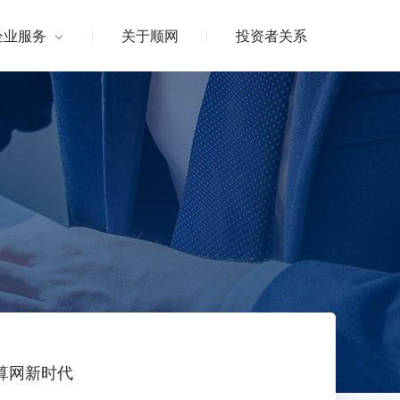
企业服务
关于顺网
投资者关系
算网新时代