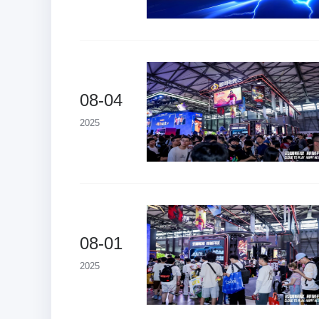
08-04
2025
08-01
2025