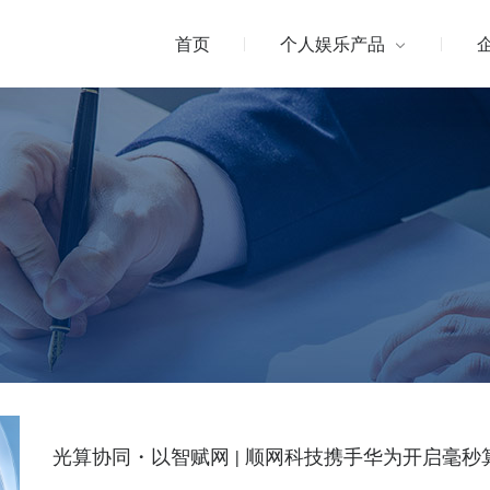
首页
个人娱乐产品
光算协同・以智赋网 | 顺网科技携手华为开启毫秒