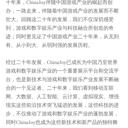
十年来，ChinaJoy伴随中国游戏产业的崛起而创
办，一路走来，伴随着中国游戏产业的发展而不断
壮大。回顾这二十年的发展，我们不仅深切感受
到，游戏和数字娱乐产业与科技融合所创造的奇
迹；同时更见证了中国游戏产业二十年来，从无到
有、从小到大、从弱到强的发展历程。
经过二十年发展，ChinaJoy已成长为中国乃至世界
游戏和数字娱乐产业的一个重要展示平台和交流平
台，也是新技术与游戏和数字娱乐产业发展不断融
合的一个见证者。二十年来，我们看到移动互联
网、大数据、人工智能、云计算、虚拟现实、增强
现实这些前沿技术突飞猛进的发展，这些科技的进
步，不仅推动了游戏和数字娱乐产业的蓬勃发展，
同时ChinaJoy也成为这些新技术和新产品的独特舞