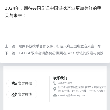
2024年，期待共同见证中国游戏产业更加美好的明
天与未来！
上一篇：顺网科技携手合作伙伴，打造天府三国电竞音乐嘉年华
下一篇：T-EDGE双峰会洞察实证:顺网在GenAI领域的探索与实践
联系我们
官方微信
400-8851-678
浙江省杭州市拱墅区湖州街555号顺网运河国
际（1号楼、2号楼、3号楼、4号楼、6号楼）
官方微博
marketing@shunwang.com