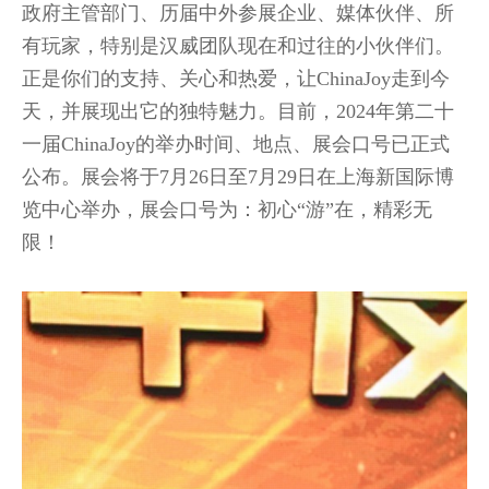
政府主管部门、历届中外参展企业、媒体伙伴、所
有玩家，特别是汉威团队现在和过往的小伙伴们。
正是你们的支持、关心和热爱，让ChinaJoy走到今
天，并展现出它的独特魅力。
目前，2024年第二十
一届ChinaJoy的举办时间、地点、展会口号已正式
公布。展会将于7月26日至7月29日在上海新国际博
览中心举办，展会口号为：初心“游”在，精彩无
限！