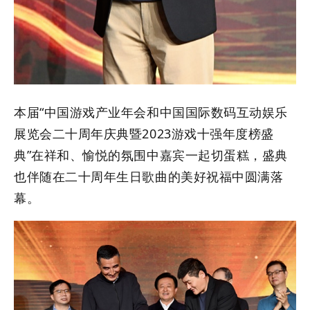
本届“中国游戏产业年会和中国国际数码互动娱乐
展览会二十周年庆典暨2023游戏十强年度榜盛
典”在祥和、愉悦的氛围中嘉宾一起切蛋糕，
盛典
也伴随在二十周年生日歌曲的美好祝福中圆满落
幕。