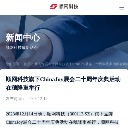
新闻中心
顺网科技最新动态
您的位置：
首页
>
新闻专区
>
顺网科技旗下ChinaJoy展会二十周年庆典活动在
顺网科技旗下ChinaJoy展会二十周年庆典活动
在穗隆重举行
发布时间：
2023-12-19
2023年12月14日晚，顺网科技（300113.SZ）旗下品牌
ChinaJoy展会二十周年庆典活动在穗隆重举行，顺网科技